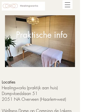
Praktische info
Locaties
Healingworks (praktijk aan huis)
Dompvloedslaan 51
2051 NA Overveen (Haarlem-west)
Wellness Dome op Camping de Lakens