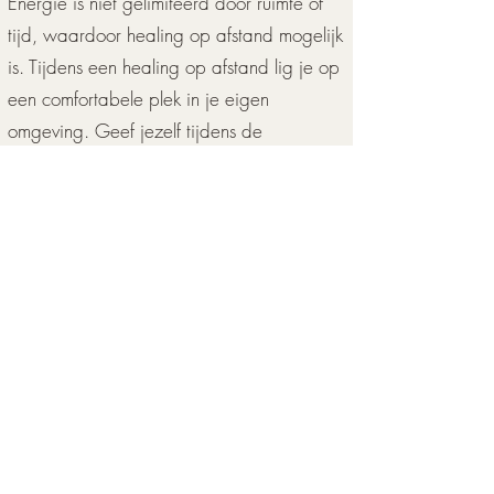
Energie is niet gelimiteerd door ruimte of
tijd, waardoor healing op afstand mogelijk
is. Tijdens een healing op afstand lig je op
een comfortabele plek in je eigen
omgeving. Geef jezelf tijdens de
behandeling een moment van rust. Dat
houdt in dat je even alleen bent en niet
gestoord kunt worden. Van te voren bellen
we om kort te bespreken wat je vraag is.
Daarna zal ik vanaf mijn werkplek contact
met je maken. Mensen zijn vaak verbaasd
over het effect omdat je juist in je eigen
omgeving volledig kunt focussen op je
gevoel.
Maak afspraak